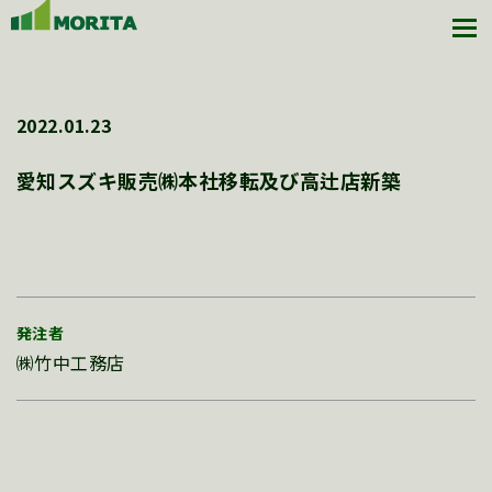
2022.01.23
愛知スズキ販売㈱本社移転及び高辻店新築
発注者
㈱竹中工務店