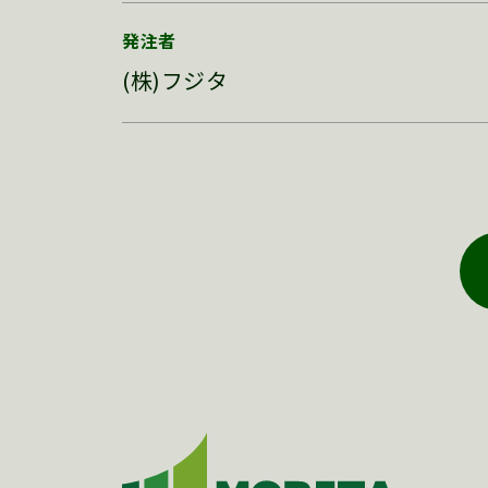
発注者
(株)フジタ